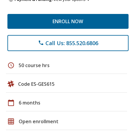
ENROLL NOW
Call Us: 855.520.6806
phone
schedule
50 course hrs
Code ES-GES615
calendar_today
6 months
grid_on
Open enrollment