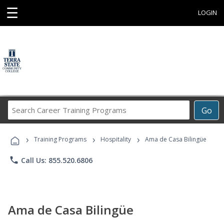
☰
LOGIN
Search
Go
Career
Training
›
›
›
Programs
Training Programs
Hospitality
Ama de Casa Bilingüe
phone
Call Us: 855.520.6806
Ama de Casa Bilingüe