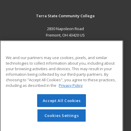
Terra State Community College
2830 Napoleon Road
Fremont, OH 43420 US
MAIN CONTENT
Career Training
We and our partners may use cookies, pixels, and similar
technologies to collect information about you, including about
ADDITIONAL RESOURCES
your browsing activities and devices. This may result in your
information being collected by our third-party partners. By
Military
Student Blog
choosing to "Accept All Cookies", you agree to these practices,
Financial Assistance
including as described in the
Privacy Policy
Help
Accept All Cookies
© 2026 ed2go, a division of Cengage Learning. All rights
reserved. The material on this site cannot be reproduced or
redistributed unless you have obtained prior written
Cookies Settings
permission from Cengage Learning.
Privacy Policy