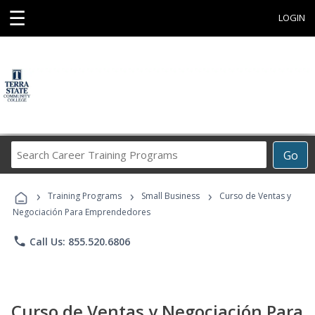
☰
LOGIN
Search
Go
Career
Training
›
›
›
Programs
Training Programs
Small Business
Curso de Ventas y
Negociación Para Emprendedores
phone
Call Us: 855.520.6806
Curso de Ventas y Negociación Para