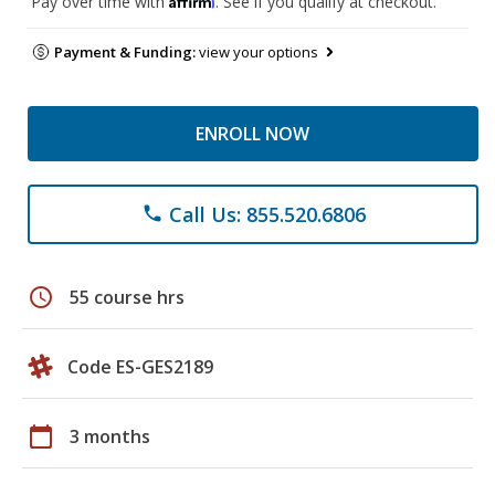
Pay over time with
. See if you qualify at checkout.
Payment & Funding:
view your options
ENROLL NOW
Call Us: 855.520.6806
phone
schedule
55 course hrs
Code ES-GES2189
calendar_today
3 months