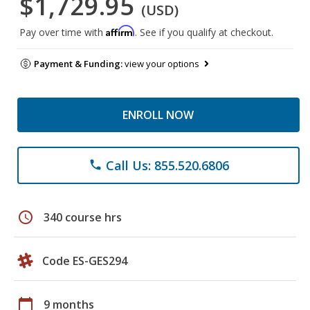
$1,729.95
(USD)
Affirm
Pay over time with
. See if you qualify at checkout.
Payment & Funding:
view your options
ENROLL NOW
Call Us: 855.520.6806
phone
schedule
340 course hrs
Code ES-GES294
calendar_today
9 months