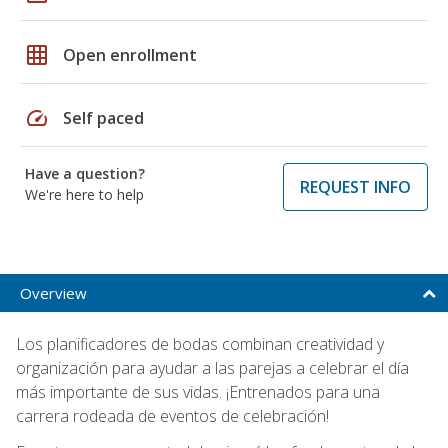
grid_on
Open enrollment
speed
Self paced
Have a question?
REQUEST INFO
We're here to help
Overview
Los planificadores de bodas combinan creatividad y
organización para ayudar a las parejas a celebrar el día
más importante de sus vidas. ¡Entrenados para una
carrera rodeada de eventos de celebración!