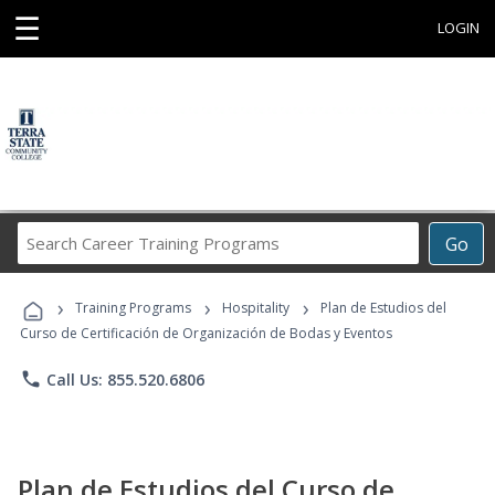
☰
LOGIN
Search
Go
Career
Training
›
›
›
Programs
Training Programs
Hospitality
Plan de Estudios del
Curso de Certificación de Organización de Bodas y Eventos
phone
Call Us: 855.520.6806
Plan de Estudios del Curso de