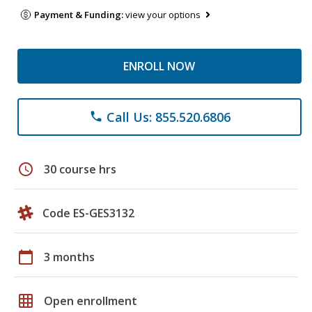
Payment & Funding:
view your options
ENROLL NOW
Call Us: 855.520.6806
phone
schedule
30 course hrs
Code ES-GES3132
calendar_today
3 months
grid_on
Open enrollment