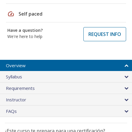
speed
Self paced
Have a question?
REQUEST INFO
We're here to help
Overview
Syllabus
Requirements
Instructor
FAQs
¿Este curso te prepara para una certificación?