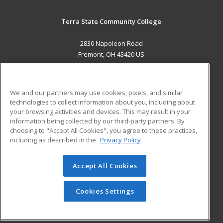
Terra State Community College
2830 Napoleon Road
Fremont, OH 43420 US
MAIN CONTENT
Career Training
We and our partners may use cookies, pixels, and similar
technologies to collect information about you, including about
ADDITIONAL RESOURCES
your browsing activities and devices. This may result in your
information being collected by our third-party partners. By
Military
Student Blog
choosing to "Accept All Cookies", you agree to these practices,
Financial Assistance
including as described in the
Privacy Policy
Help
Accept All Cookies
© 2026 ed2go, a division of Cengage Learning. All rights
reserved. The material on this site cannot be reproduced or
redistributed unless you have obtained prior written
Cookies Settings
permission from Cengage Learning.
Privacy Policy