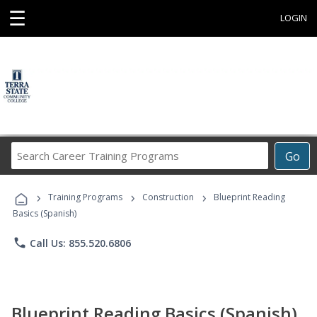
☰
LOGIN
Search
Go
Career
Training
›
›
›
Programs
Training Programs
Construction
Blueprint Reading
Basics (Spanish)
phone
Call Us: 855.520.6806
Blueprint Reading Basics (Spanish)